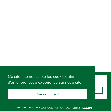
Ce site internet utilise les cookies afin
d'améliorer votre expérience sur notre site.
Recevez notre newsletter
J'ai compris !
Mentions légales
-