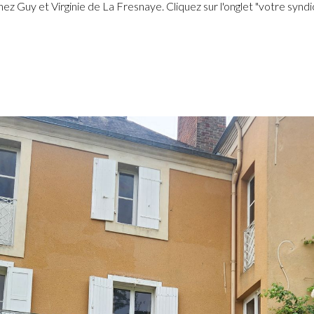
chez Guy et Virginie de La Fresnaye. Cliquez sur l'onglet "votre syndica